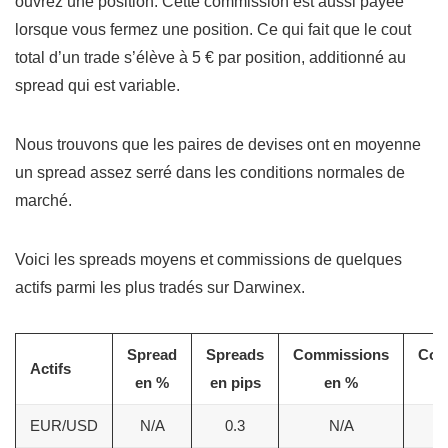
ouvrez une position. Cette commission est aussi payée
lorsque vous fermez une position. Ce qui fait que le cout
total d’un trade s’élève à 5 € par position, additionné au
spread qui est variable.
Nous trouvons que les paires de devises ont en moyenne
un spread assez serré dans les conditions normales de
marché.
Voici les spreads moyens et commissions de quelques
actifs parmi les plus tradés sur Darwinex.
Spread
Spreads
Commissions
Com
Actifs
en %
en pips
en %
EUR/USD
N/A
0.3
N/A