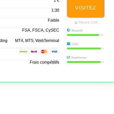
1 €
VISITEZ
1:30
Faible
Secure Link
FSA, FSCA, CySEC
Sécurité
ading
MT4, MT5, WebTerminal
Coût
Expérience
Frais compétitifs