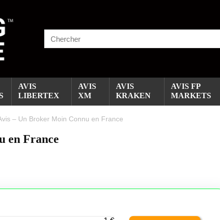
AVIS
AVIS
AVIS
AVIS FP
S
LIBERTEX
XM
KRAKEN
MARKETS
Avis – Un Broker Moin Connu en France
u en France