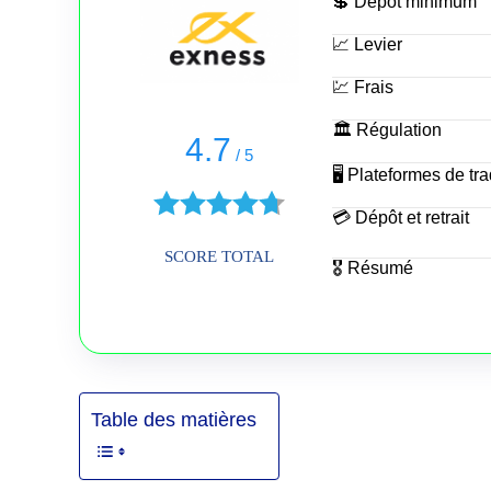
💲 Dépôt minimum
📈 Levier
💹 Frais
🏛 Régulation
4.7
/
5
🖥 Plateformes de tr
💳 Dépôt et retrait
SCORE TOTAL
🎖 Résumé
Table des matières