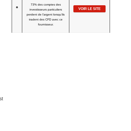
73% des comptes des
VOIR LE SITE
investisseurs particuliers
perdent de l'argent lorsqu'ils
tradent des CFD avec ce
fournisseur.
st