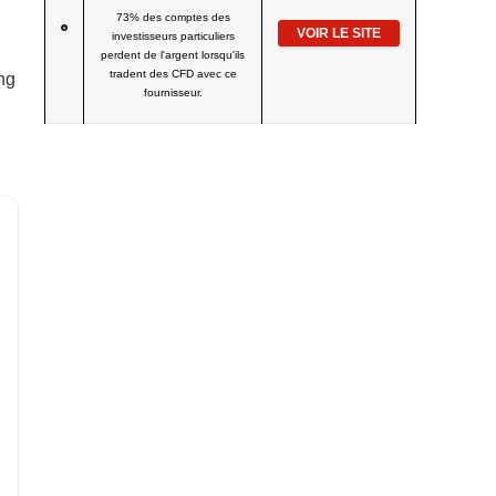
73% des comptes des
VOIR LE SITE
investisseurs particuliers
perdent de l'argent lorsqu'ils
tradent des CFD avec ce
ng
fournisseur.