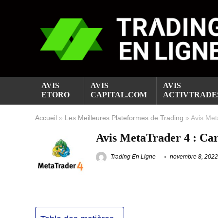
AVIS
AVIS
AVIS
ETORO
CAPITAL.COM
ACTIVTRADE
Accueil
»
Les Meilleures Plateformes de Trading
»
Avis Met
Avis MetaTrader 4 : Cara
Trading En Ligne
novembre 8, 2022