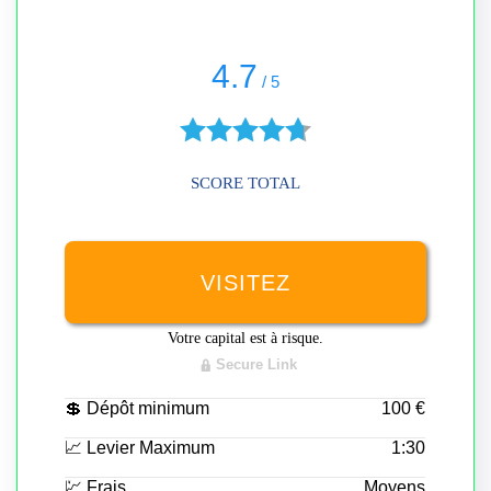
4.7
/
5
SCORE TOTAL
VISITEZ
Votre capital est à risque.
Secure Link
💲 Dépôt minimum
100 €
📈 Levier Maximum
1:30
💹 Frais
Moyens