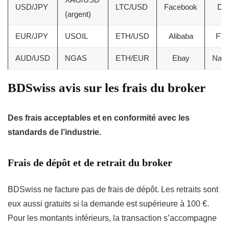
USD/JPY
LTC/USD
Facebook
DA
(argent)
EUR/JPY
USOIL
ETH/USD
Alibaba
FT
AUD/USD
NGAS
ETH/EUR
Ebay
Nas
BDSwiss avis sur les frais du broker
Des frais acceptables et en conformité avec les
standards de l’industrie.
Frais de dépôt et de retrait du broker
BDSwiss ne facture pas de frais de dépôt. Les retraits sont
eux aussi gratuits si la demande est supérieure à 100 €.
Pour les montants inférieurs, la transaction s’accompagne