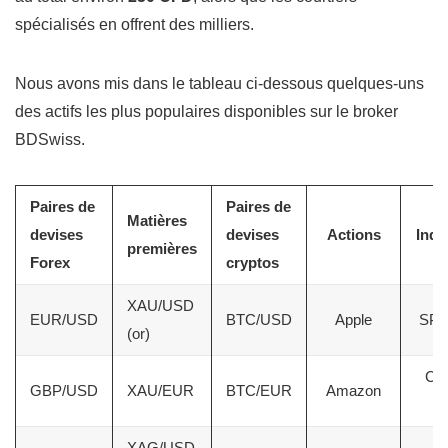
spécialisés en offrent des milliers.
Nous avons mis dans le tableau ci-dessous quelques-uns
des actifs les plus populaires disponibles sur le broker
BDSwiss.
Paires de
Paires de
Matières
devises
devises
Actions
Indi
premières
Forex
cryptos
XAU/USD
EUR/USD
BTC/USD
Apple
SP5
(or)
CA
GBP/USD
XAU/EUR
BTC/EUR
Amazon
4
XAG/USD