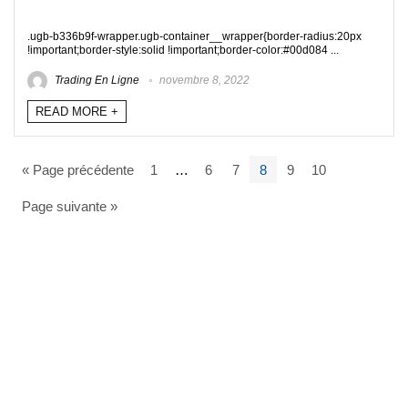
.ugb-b336b9f-wrapper.ugb-container__wrapper{border-radius:20px
!important;border-style:solid !important;border-color:#00d084 ...
Trading En Ligne
novembre 8, 2022
READ MORE +
« Page précédente
1
…
6
7
8
9
10
Page suivante »