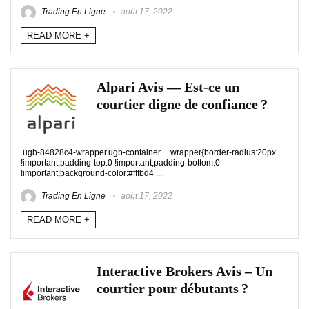
Trading En Ligne
août 17, 2022
READ MORE +
Alpari Avis — Est-ce un
courtier digne de confiance ?
.ugb-84828c4-wrapper.ugb-container__wrapper{border-radius:20px
!important;padding-top:0 !important;padding-bottom:0
!important;background-color:#fffbd4 ...
Trading En Ligne
août 17, 2022
READ MORE +
Interactive Brokers Avis – Un
courtier pour débutants ?