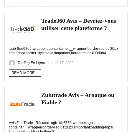
Trade360 Avis – Devriez-vous
utiliser cette plateforme ?
.ugb-8ed62d5-wrapper.ugb-container__wrapper{border-radius:20px
!important;border-style:solid !important;border-color:#00d084 ...
Trading En Ligne
août 17, 2022
READ MORE +
Zulutrade Avis – Arnaque ou
Fiable ?
Avis ZuluTrade : Résumé .ugb-fdb6758-wrapper.ugb-
container__wrapper{border-radius:20px !important;padding-top:0
!important;padding-bottom:0 ...