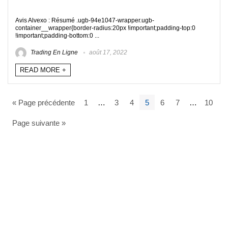
Avis Alvexo : Résumé .ugb-94e1047-wrapper.ugb-
container__wrapper{border-radius:20px !important;padding-top:0
!important;padding-bottom:0 ...
Trading En Ligne
août 17, 2022
READ MORE +
« Page précédente
1
…
3
4
5
6
7
…
10
Page suivante »