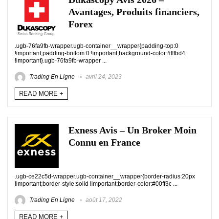
Avantages, Produits financiers,
Forex
.ugb-76fa9fb-wrapper.ugb-container__wrapper{padding-top:0
!important;padding-bottom:0 !important;background-color:#fffbd4
!important}.ugb-76fa9fb-wrapper ...
Trading En Ligne
avril 24, 2023
READ MORE +
Exness Avis – Un Broker Moin
Connu en France
.ugb-ce22c5d-wrapper.ugb-container__wrapper{border-radius:20px
!important;border-style:solid !important;border-color:#00ff3c ...
Trading En Ligne
août 17, 2022
READ MORE +